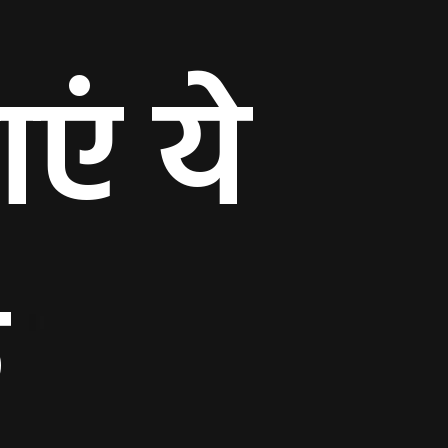
एं ये