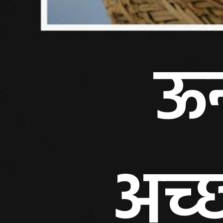
ऊन
अच्