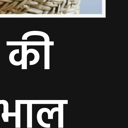
ं की
ेखभाल