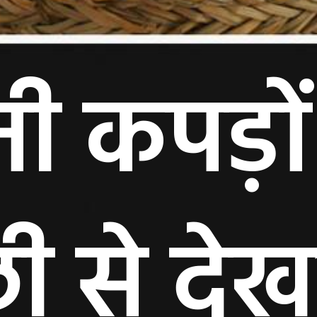
ी कपड़ो
छी से द