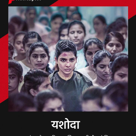
यशोदा