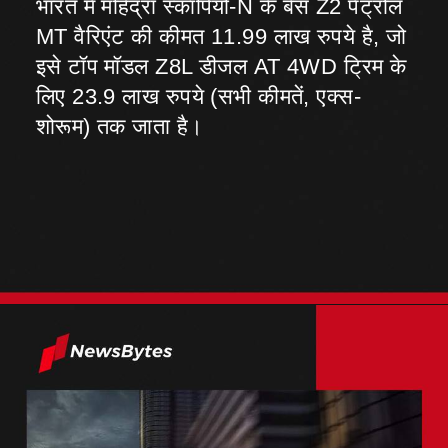
भारत में महिंद्रा स्कॉर्पियो-N के बेस Z2 पेट्रोल
MT वैरिएंट की कीमत 11.99 लाख रुपये है, जो
इसे टॉप मॉडल Z8L डीजल AT 4WD ट्रिम के
लिए 23.9 लाख रुपये (सभी कीमतें, एक्स-