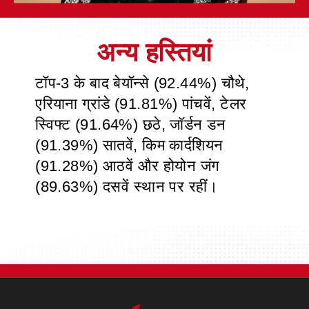
अन्य हस्तियां
टॉप-3 के बाद बेयॉन्से (92.44%) चौथे,
एरियाना ग्रांडे (91.81%) पांचवें, टेलर
स्विफ्ट (91.64%) छठे, जॉर्डन डन
(91.39%) सातवें, किम कार्दशियन
(91.28%) आठवें और होयोन जंग