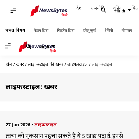
देश
राजनीति
दुनिया
बिज़
Hindi
चर्चित विषय
फैशन टिप्स
फिटनेस टिप्स
घरेलू नुस्खे
रेसिपी
योगासन
Hindi
होम
/
खबरें
/
लाइफस्टाइल की खबरें
/
लाइफस्टाइल
/
लाइफस्टाइल
लाइफस्टाइल: खबरें
27 Jun 2026
•
लाइफस्टाइल
त्वचा को नुकसान पहुंचा सकते हैं ये 5 खाद्य पदार्थ, इनसे