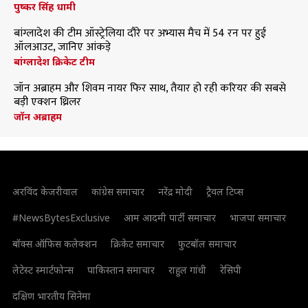
पुष्कर सिंह धामी
बांग्लादेश की टीम ऑस्ट्रेलिया दौरे पर अभ्यास मैच में 54 रन पर हुई
ऑलआउट, जानिए आंकड़े
बांग्लादेश क्रिकेट टीम
जॉन अब्राहम और शिवम नायर फिर साथ, तैयार हो रही करियर की सबसे
बड़ी एक्शन थ्रिलर
जॉन अब्राहम
अरविंद केजरीवाल
कांग्रेस समाचार
नरेंद्र मोदी
ट्रैवल टिप्स
#NewsBytesExclusive
आम आदमी पार्टी समाचार
भाजपा समाचार
बॉक्स ऑफिस कलेक्शन
क्रिकेट समाचार
फुटबॉल समाचार
लेटेस्ट स्मार्टफोन्स
पाकिस्तान समाचार
राहुल गांधी
रेसिपी
दक्षिण भारतीय सिनेमा